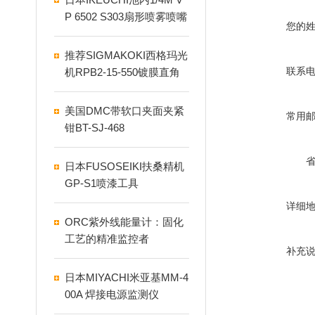
P 6502 S303扇形喷雾喷嘴
您的
推荐SIGMAKOKI西格玛光
联系
机RPB2-15-550镀膜直角
棱镜
美国DMC带软口夹面夹紧
常用
钳BT-SJ-468
日本FUSOSEIKI扶桑精机
GP-S1喷漆工具
详细
ORC紫外线能量计：固化
工艺的精准监控者
补充
日本MIYACHI米亚基MM-4
00A 焊接电源监测仪