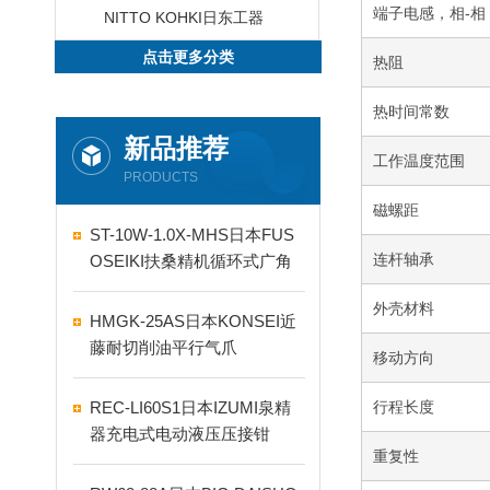
端子电感，相-相
NITTO KOHKI日东工器
点击更多分类
热阻
热时间常数
新品推荐
工作温度范围
PRODUCTS
磁螺距
ST-10W-1.0X-MHS日本FUS
连杆轴承
OSEIKI扶桑精机循环式广角
自动喷嘴
外壳材料
HMGK-25AS日本KONSEI近
藤耐切削油平行气爪
移动方向
REC-LI60S1日本IZUMI泉精
行程长度
器充电式电动液压压接钳
重复性