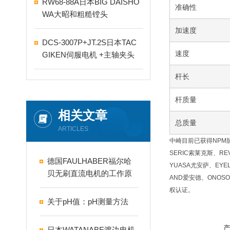
RW68-88A日本BIG DAISHO
准确性
WA大昭和粗糙镗头
加速度
DCS-3007P+JT.2S日本TAC
速度
GIKEN伺服电机 +主轴夹头
杆长
杆质量
相关文章
总质量
ARTICLES
中崎目前已获得NPM脉冲
SERIC索莱克斯、RE
德国FAULHABER福尔哈
YUASA尤安萨、EYE
贝无刷直流电机的工作原
AND爱安德、ONOSO
理
权认证。
关于pH值：pH测量方法
日本WATANABE渡边电机