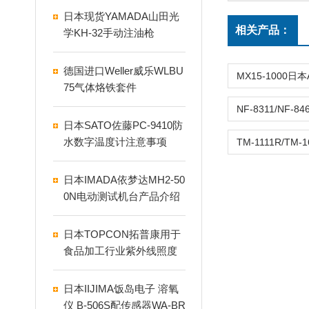
日本现货YAMADA山田光
相关产品：
学KH-32手动注油枪
德国进口Weller威乐WLBU
75气体烙铁套件
日本SATO佐藤PC-9410防
水数字温度计注意事项
日本IMADA依梦达MH2-50
0N电动测试机台产品介绍
日本TOPCON拓普康用于
食品加工行业紫外线照度
计UVR-300
日本IIJIMA饭岛电子 溶氧
仪 B-506S配传感器WA-BR