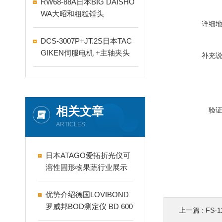
RW68-88A日本BIG DAISHO
WA大昭和粗糙镗头
详细
DCS-3007P+JT.2S日本TAC
GIKEN伺服电机 +主轴夹头
补充
相关文章
验
ARTICLES
日本ATAGO爱拓折光仪可
溶性固形物果蔬行业展示
标准的检测方法
优势介绍德国LOVIBOND
罗威邦BOD测定仪 BD 600
上一篇 :
FS