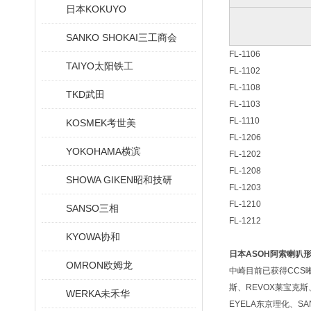
日本KOKUYO
SANKO SHOKAI三工商会
FL-1106
TAIYO太阳铁工
FL-1102
FL-1108
TKD武田
FL-1103
FL-1110
KOSMEK考世美
FL-1206
YOKOHAMA横滨
FL-1202
FL-1208
SHOWA GIKEN昭和技研
FL-1203
FL-1210
SANSO三相
FL-1212
KYOWA协和
日本ASOH阿索喇叭
OMRON欧姆龙
中崎目前已获得CCS晰写
斯、REVOX莱宝克斯、
WERKA未禾华
EYELA东京理化、SA