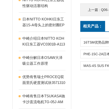
性驱动活塞结构
上一篇 :
Q06
日本NITTO KOHKI日东工
器1S-A母头上的密封圈EP
相关产品：
DM1S,2TS
中崎介绍日本NITTO KOH
KI日东工器VC0301B-A113
9-P1-1411 AC230V真空泵
中崎分解日本OSAW大泽
吸尘器工作原理
优势有售瑞士PROCEQ双
面里氏硬度测试块3571310
0
中崎有售日本TSUKASA驰
卡沙直流电机TG-05J-AM
D-500-KA