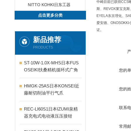
中崎目前已获得CCS晰写
NITTO KOHKI日东工器
斯、REVOX莱宝克斯、
点击更多分类
EYELA东京理化、SA
爱安德、ONOSOKKI
证。
新品推荐
PRODUCTS
ST-10W-1.0X-MHS日本FUS
OSEIKI扶桑精机循环式广角
您的
自动喷嘴
HMGK-25AS日本KONSEI近
您的
藤耐切削油平行气爪
联系
REC-LI60S1日本IZUMI泉精
器充电式电动液压压接钳
常用