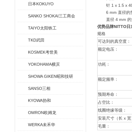
日本KOKUYO
针 1 x 1.5 x 
6 mm 直径的
SANKO SHOKAI三工商会
直径 4 mm 
优势品牌NITTO
TAIYO太阳铁工
规格
TKD武田
可达到的真空度：
额定电压：
KOSMEK考世美
YOKOHAMA横滨
功耗：
SHOWA GIKEN昭和技研
额定频率：
SANSO三相
预期寿命：
KYOWA协和
占空比：
线圈绝缘等级：
OMRON欧姆龙
安装尺寸（长 x 
WERKA未禾华
毛重：