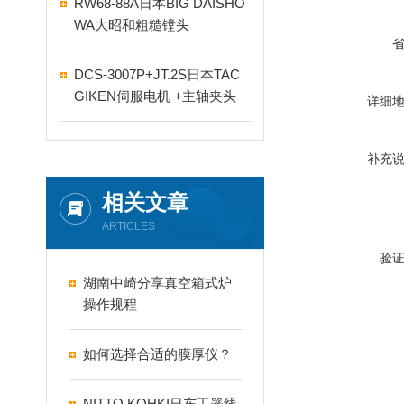
RW68-88A日本BIG DAISHO
WA大昭和粗糙镗头
DCS-3007P+JT.2S日本TAC
GIKEN伺服电机 +主轴夹头
详细
补充
相关文章
ARTICLES
验
湖南中崎分享真空箱式炉
操作规程
如何选择合适的膜厚仪？
NITTO KOHKI日东工器线