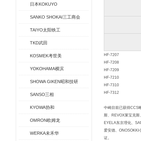
日本KOKUYO
SANKO SHOKAI三工商会
TAIYO太阳铁工
TKD武田
HF-7207
KOSMEK考世美
HF-7208
YOKOHAMA横滨
HF-7209
HF-7210
SHOWA GIKEN昭和技研
HF-7310
HF-7312
SANSO三相
KYOWA协和
中崎目前已获得CCS晰写
斯、REVOX莱宝克斯、
OMRON欧姆龙
EYELA东京理化、SA
爱安德、ONOSOKKI
WERKA未禾华
证。