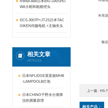
详细
RW68-88A日本BIG DAISHO
WA大昭和粗糙镗头
补充
DCS-3007P+JT.2S日本TAC
GIKEN伺服电机 +主轴夹头
验
相关文章
ARTICLES
日本NFLIDGE英富丽MHB
-LAMPDOLB灯泡
上一篇 :
HS
日本CHINO千野水分测厚
仪的测量原理
相关产品：