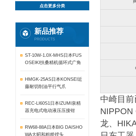
点击更多分类
新品推荐
PRODUCTS
ST-10W-1.0X-MHS日本FUS
OSEIKI扶桑精机循环式广角
自动喷嘴
HMGK-25AS日本KONSEI近
藤耐切削油平行气爪
中崎目前
REC-LI60S1日本IZUMI泉精
NIPPO
器充电式电动液压压接钳
龙、HIK
RW68-88A日本BIG DAISHO
日东工器、
WA大昭和粗糙镗头