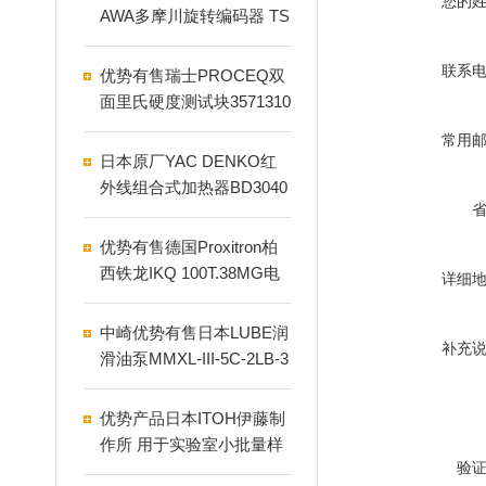
您的
AWA多摩川旋转编码器 TS
5013N69
联系
优势有售瑞士PROCEQ双
面里氏硬度测试块3571310
0
常用
日本原厂YAC DENKO红
外线组合式加热器BD3040
F1
优势有售德国Proxitron柏
西铁龙IKQ 100T.38MG电
详细
感式接近传感器
中崎优势有售日本LUBE润
补充
滑油泵MMXL-III-5C-2LB-3
LCE
优势产品日本ITOH伊藤制
作所 用于实验室小批量样
验
品研磨的球磨机 MF-1