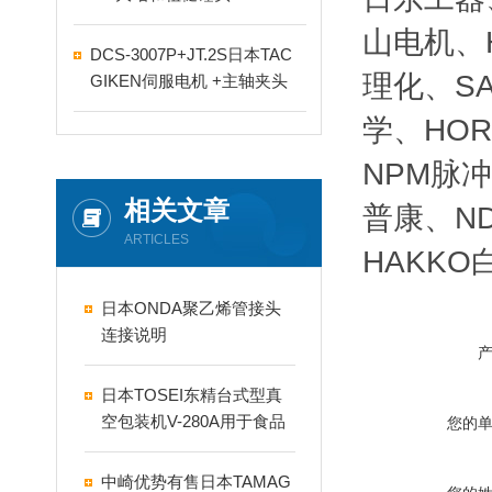
山电机、H
DCS-3007P+JT.2S日本TAC
理化、SA
GIKEN伺服电机 +主轴夹头
学、HOR
NPM脉冲
相关文章
普康、ND
ARTICLES
HAKKO
日本ONDA聚乙烯管接头
连接说明
日本TOSEI东精台式型真
空包装机V-280A用于食品
您的
行业
中崎优势有售日本TAMAG