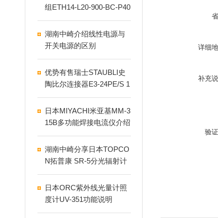
组ETH14-L20-900-BC-P40
B-C4介绍
湖南中崎介绍线性电源与
开关电源的区别
详细
优势有售瑞士STAUBLI史
补充
陶比尔连接器E3-24PE/S 1
8.4604
日本MIYACHI米亚基MM-3
15B多功能焊接电流仪介绍
验
湖南中崎分享日本TOPCO
N拓普康 SR-5分光辐射计
日本ORC紫外线光量计照
度计UV-351功能说明