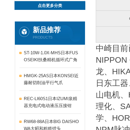
点击更多分类
新品推荐
PRODUCTS
中崎目前
ST-10W-1.0X-MHS日本FUS
NIPPO
OSEIKI扶桑精机循环式广角
自动喷嘴
龙、HIK
HMGK-25AS日本KONSEI近
日东工器、
藤耐切削油平行气爪
山电机、H
REC-LI60S1日本IZUMI泉精
理化、SA
器充电式电动液压压接钳
学、HOR
RW68-88A日本BIG DAISHO
NPM脉冲
WA大昭和粗糙镗头