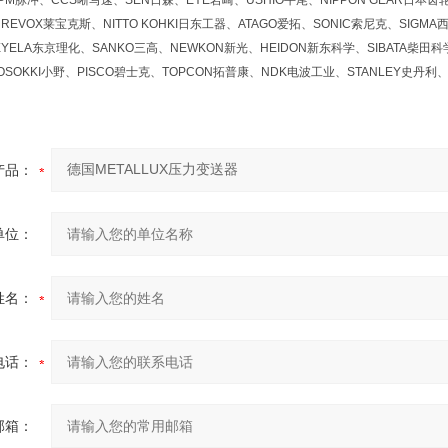
M脉冲、CCS晰写速、SEN日森、EYE岩崎、USHIO牛尾、NIPPON GEAR日本齿轮、
REVOX莱宝克斯、NITTO KOHKI日东工器、ATAGO爱拓、SONIC索尼克、SIGMA
YELA东京理化、SANKO三高、NEWKON新光、HEIDON新东科学、SIBATA柴田科学
OSOKKI小野、PISCO碧士克、TOPCON拓普康、NDK电波工业、STANLEY史丹利、
产品：
单位：
姓名：
电话：
邮箱：