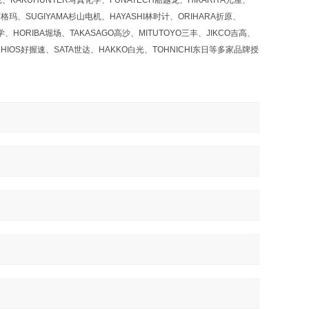
KAKUHUNTER写真化学、FUNATECH船越龙、HIKARIYA光屋、
西格玛、SUGIYAMA杉山电机、HAYASHI林时计、ORIHARA折原、
、HORIBA堀场、TAKASAGO高沙、MITUTOYO三丰、JIKCO吉高、
HIOS好握速、SATA世达、HAKKO白光、TOHNICHI东日等多家品牌授