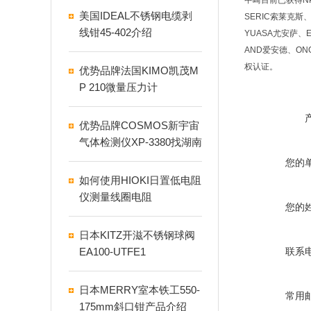
中崎目前已获得NP
美国IDEAL不锈钢电缆剥
SERIC索莱克斯、
线钳​45-402介绍
YUASA尤安萨、E
AND爱安德、ON
权认证。
优势品牌法国KIMO凯茂M
P 210微量压力计
优势品牌COSMOS新宇宙
气体检测仪XP-3380找湖南
中崎
您的
如何使用HIOKI日置低电阻
仪测量线圈电阻
您的
日本KITZ开滋不锈钢球阀
EA100-UTFE1
联系
日本MERRY室本铁工550-
常用
175mm斜口钳产品介绍