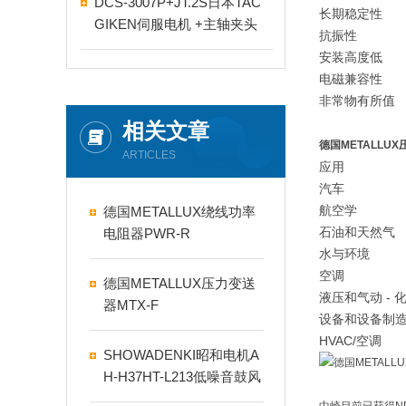
DCS-3007P+JT.2S日本TAC
长期稳定性
GIKEN伺服电机 +主轴夹头
抗振性
安装高度低
电磁兼容性
非常物有所值
相关文章
德国METALLU
ARTICLES
应用
汽车
航空学
德国METALLUX绕线功率
石油和天然气
电阻器PWR-R
水与环境
空调
德国METALLUX压力变送
液压和气动 -
器MTX-F
设备和设备制
HVAC/空调
SHOWADENKI昭和电机A
H-H37HT-L213低噪音鼓风
机