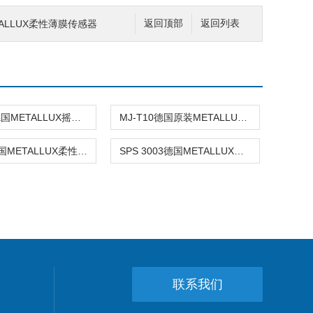
TALLUX柔性薄膜传感器
返回顶部
返回列表
MJ-H10德国METALLUX摇杆驱动器
MJ-T10德国原装METALLUX拇指纵杆
MTP-R德国METALLUX柔性薄膜传感器
SPS 3003德国METALLUX带连接器不锈钢测量元件
联系我们