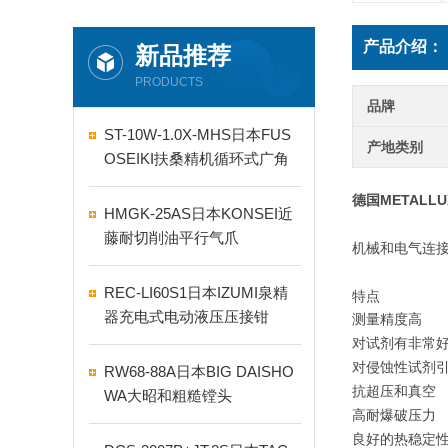
产品介绍：
新品推荐
PRODUCTS
品牌
ST-10W-1.0X-MHS日本FUS
产地类别
OSEIKI扶桑精机循环式广角
自动喷嘴
德国METALL
HMGK-25AS日本KONSEI近
藤耐切削油平行气爪
机械和电气连
REC-LI60S1日本IZUMI泉精
特点
器充电式电动液压压接钳
测量精度高
对试剂有非常
对侵蚀性试剂
RW68-88A日本BIG DAISHO
抗超压和真空
WA大昭和粗糙镗头
高耐爆破压力
良好的热稳定