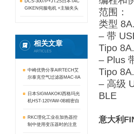
编程和
DCS-3007P+JT.2S日本TAC
GIKEN伺服电机 +主轴夹头
范围：
类型 8A.
– 带 U
相关文章
Tipo 8A
ARTICLES
– Plu
Tipo 8A
中崎优势分享AIRTECH艾
尔泰克空气过滤器MAC-IIA
– 高级 
-32DCCON-21
BLE
日本SIGMAKOKI西格玛光
机HST-120YAW-0B精密自
动转动平台
RKC理化工业在加热器控
意大利F
制中使用变压器时的注意
事项