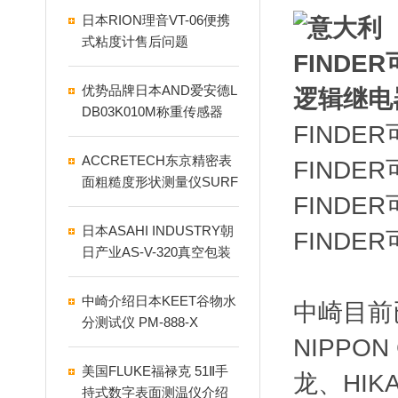
日本RION理音VT-06便携
式粘度计售后问题
优势品牌日本AND爱安德L
DB03K010M称重传感器
FINDE
ACCRETECH东京精密表
FINDE
面粗糙度形状测量仪SURF
FINDE
COM TOUCH 2um
日本ASAHI INDUSTRY朝
FINDE
日产业AS-V-320真空包装
机
中崎介绍日本KEET谷物水
中崎目前
分测试仪 PM-888-X
NIPPO
美国FLUKE福禄克 51Ⅱ手
龙、HIK
持式数字表面测温仪介绍