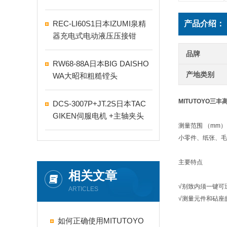
REC-LI60S1日本IZUMI泉精
产品介绍：
器充电式电动液压压接钳
品牌
RW68-88A日本BIG DAISHO
产地类别
WA大昭和粗糙镗头
MITUTOYO三
DCS-3007P+JT.2S日本TAC
GIKEN伺服电机 +主轴夹头
测量范围 （mm）： 0
小零件、纸张、毛
主要特点
相关文章
√别致内须一键可
ARTICLES
√测量元件和砧座的
如何正确使用MITUTOYO