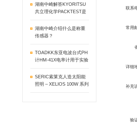
湖南中崎解答KYORITSU
联系
共立理化学PACKTEST是
什么
常用
湖南中崎介绍什么是称重
传感器？
TOADKK东亚电波台式PH
计HM-41X电率计用于实验
详细
室
SERIC索莱克人造太阳能
照明 – XELIOS 100W 系列
补充
注意事项
验