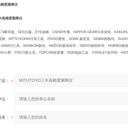
丰高精度测厚仪
晰写速、SEN日森、EYE岩崎、USHIO牛尾、NIPPON GEAR日本齿轮、KAKUHU
斯、NITTO KOHKI日东工器、ATAGO爱拓、SONIC索尼克、SIGMA西格玛、SUGI
SANKO三高、NEWKON新光、HEIDON新东科学、SIBATA柴田科学、HORIBA堀场
KKI小野、PISCO碧士克、TOPCON拓普康、NDK电波工业、STANLEY史丹利、HI
产品：
单位：
姓名：