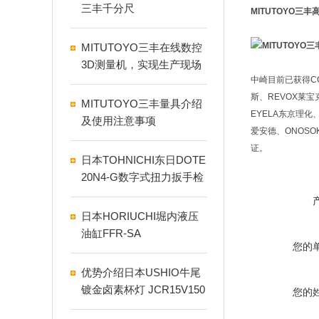
三丰千分尺
MITUTOYO三
MITUTOYO三丰在线数控
3D测量机，实现生产现场
中崎目前已获得CCS
高效测量
斯、REVOX莱宝克
MITUTOYO三丰量具介绍
EYELA东京理化、
及使用注意事项
爱安德、ONOSO
证。
日本TOHNICHI东日DOTE
20N4‑G数字式扭力扳手检
测仪优势介绍
日本HORIUCHI堀内液压
油缸FFR-SA
您的
优势介绍日本USHIO牛尾
镀金卤素杯灯 JCR15V150
您的
WBAU