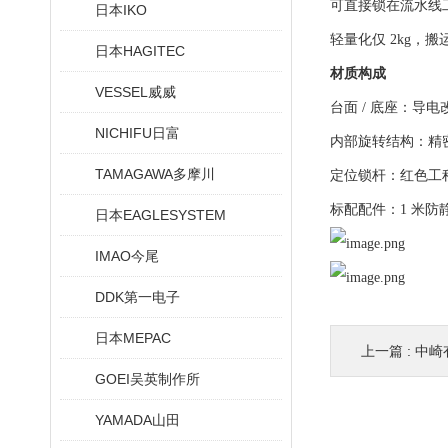
可直接锁在流水线
日本IKO
轻量化仅 2kg，
日本HAGITEC
材质构成
VESSEL威威
台面 / 底座：导
NICHIFU日富
内部旋转结构：精
TAMAGAWA多摩川
定位锁杆：红色工
标配配件：1 米
日本EAGLESYSTEM
IMAO今尾
DDK第一电子
日本MEPAC
上一篇 :
中崎有售英国
GOEI吴英制作所
YAMADA山田