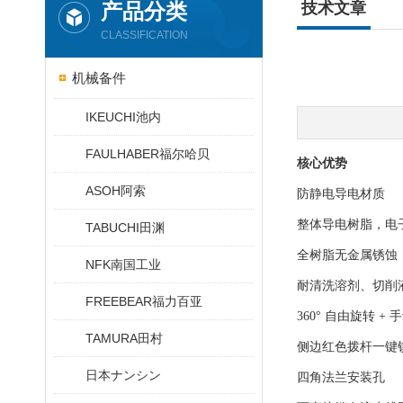
产品分类
技术文章
CLASSIFICATION
机械备件
IKEUCHI池内
FAULHABER福尔哈贝
核心优势
ASOH阿索
防静电导电材质
整体导电树脂，电子
TABUCHI田渊
全树脂无金属锈蚀
NFK南国工业
耐清洗溶剂、切削
FREEBEAR福力百亚
360° 自由旋转 +
TAMURA田村
侧边红色拨杆一键
日本ナンシン
四角法兰安装孔