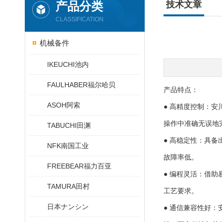
产品分类
技术文章
CLASSIFICATION
机械备件
IKEUCHI池内
FAULHABER福尔哈贝
产品特点：
ASOH阿索
● 高精度控制：
操作中准确无误地
TABUCHI田渊
● 高稳定性：具
NFK南国工业
故障率低。
FREEBEAR福力百亚
● 编程灵活：借
TAMURA田村
工艺要求。
日本ナンシン
● 通信兼容性好：安川